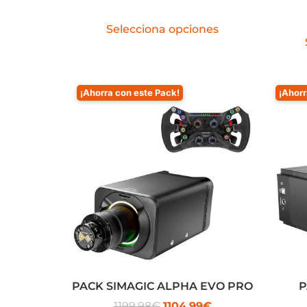
Selecciona opciones
¡Ahorra con este Pack!
¡Ahorr
PACK SIMAGIC ALPHA EVO PRO
P
1199.98
€
1104.99
€