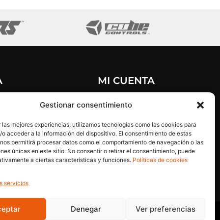
A
MI CUENTA
e Privacidad
Mi cuenta
Gestionar consentimiento
e cookies
Mis pedidos
 las mejores experiencias, utilizamos tecnologías como las cookies para
al
Restablecer contraseña
o acceder a la información del dispositivo. El consentimiento de estas
y condiciones
Cerrar sesion
 nos permitirá procesar datos como el comportamiento de navegación o las
ones únicas en este sitio. No consentir o retirar el consentimiento, puede
tivamente a ciertas características y funciones.
Políticas de cookies
s servicios
ceptar
Denegar
Ver preferencias