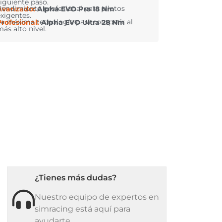
siguiente paso.
Rendimiento profesional para pilotos
Avanzado:
Alpha EVO Pro 18 Nm
exigentes.
La máxima tecnología para competir al
Profesional:
Alpha EVO Ultra 28 Nm
más alto nivel.
¿Tienes más dudas?
Nuestro equipo de expertos en
simracing está aquí para
ayudarte.