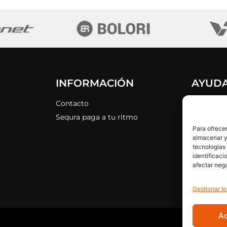
INFORMACIÓN
AYUD
Contacto
Política d
Sequra paga a tu ritmo
Política d
Para ofrecer
Aviso Leg
almacenar y/
Términos 
tecnologías
identificaci
afectar nega
Gestionar lo
A