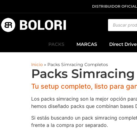
DISTRIBUIDOR OFICIAL
PACKS
MARCAS
Direct Drive
Inicio
»
Packs Simracing Completos
Packs Simracing
Tu setup completo, listo para ga
Los packs simracing son la mejor opción par
hemos diseñado packs que combinan bases Dire
Si estás buscando un pack simracing complet
frente a la compra por separado.