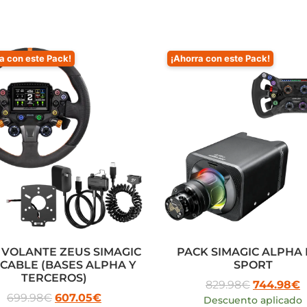
a con este Pack!
¡Ahorra con este Pack!
 VOLANTE ZEUS SIMAGIC
PACK SIMAGIC ALPHA
CABLE (BASES ALPHA Y
SPORT
TERCEROS)
829.98
€
744.98
€
699.98
€
607.05
€
Descuento aplicado