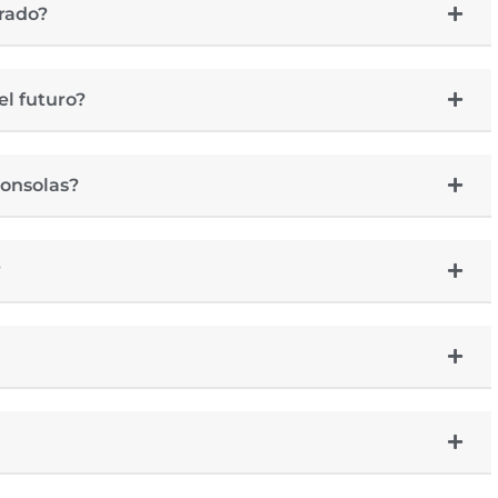
rado?
el futuro?
consolas?
?