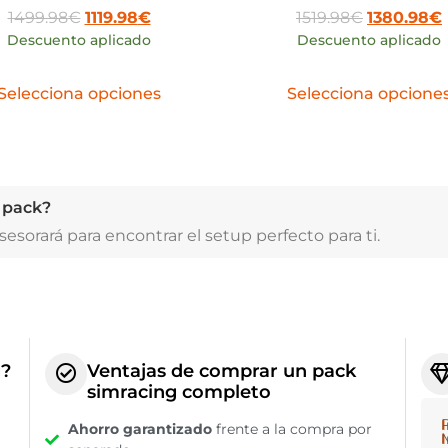
1499.98
€
1119.98
€
1519.98
€
1380.98
€
Descuento aplicado
Descuento aplicado
Selecciona opciones
Selecciona opcione
u pack?
esorará para encontrar el setup perfecto para ti.
g?
Ventajas de comprar un pack
simracing completo
Ahorro garantizado
frente a la compra por