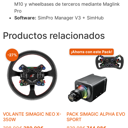
M10 y wheelbases de terceros mediante Maglink
Pro
Software:
SimPro Manager V3 + SimHub
Productos relacionados
¡Ahorra con este Pack!
-27%
VOLANTE SIMAGIC NEO X-
PACK SIMAGIC ALPHA EVO
350W
SPORT
398.00
€
289.99
€
829.98
€
744.98
€