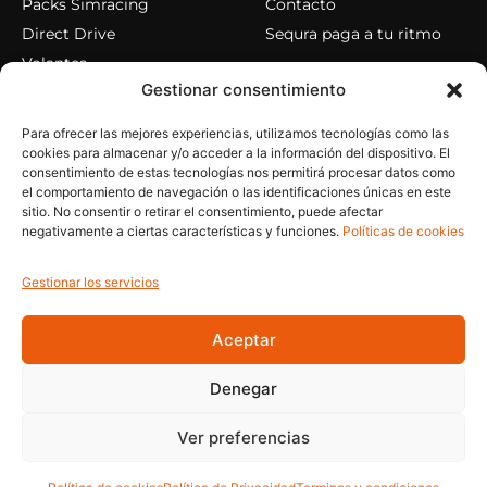
Packs Simracing
Contacto
Direct Drive
Sequra paga a tu ritmo
Volantes
Gestionar consentimiento
Pedales
Cockpits
Para ofrecer las mejores experiencias, utilizamos tecnologías como las
Accesorios
cookies para almacenar y/o acceder a la información del dispositivo. El
consentimiento de estas tecnologías nos permitirá procesar datos como
el comportamiento de navegación o las identificaciones únicas en este
sitio. No consentir o retirar el consentimiento, puede afectar
AYUDA
MI CUENTA
negativamente a ciertas características y funciones.
Políticas de cookies
Política de Privacidad
Mi cuenta
Política de cookies
Mis pedidos
Gestionar los servicios
Aviso Legal
Restablecer contraseña
Aceptar
Términos y condiciones
Cerrar sesion
Denegar
© 2026 Bolori. Todos los derechos reservados.
Ver preferencias