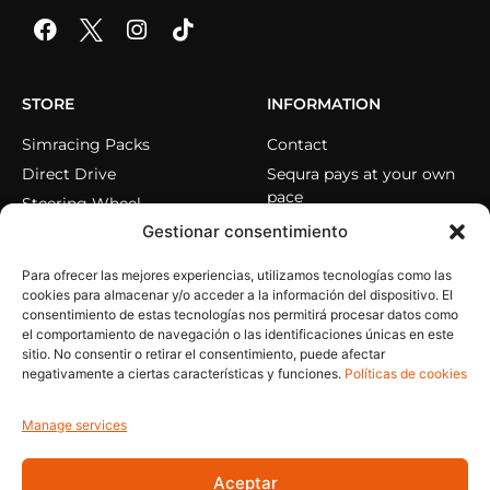
STORE
INFORMATION
Simracing Packs
Contact
Direct Drive
Sequra pays at your own
pace
Steering Wheel
Gestionar consentimiento
Pedals
Cockpits
Para ofrecer las mejores experiencias, utilizamos tecnologías como las
Accessories
cookies para almacenar y/o acceder a la información del dispositivo. El
consentimiento de estas tecnologías nos permitirá procesar datos como
el comportamiento de navegación o las identificaciones únicas en este
sitio. No consentir o retirar el consentimiento, puede afectar
HELP
MY ACCOUNT
negativamente a ciertas características y funciones.
Políticas de cookies
Privacy Policy
My account
Cookie Policy
My orders
Manage services
Legal Notice
Reset password
Aceptar
Terms and Conditions
Close session