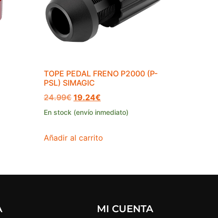
TOPE PEDAL FRENO P2000 (P-
PSL) SIMAGIC
24.99
€
19.24
€
En stock (envío inmediato)
Añadir al carrito
A
MI CUENTA