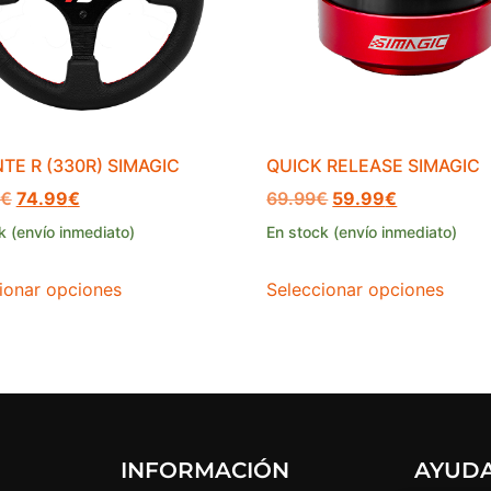
TE R (330R) SIMAGIC
QUICK RELEASE SIMAGIC
€
74.99
€
69.99
€
59.99
€
k (envío inmediato)
En stock (envío inmediato)
ionar opciones
Seleccionar opciones
INFORMACIÓN
AYUD