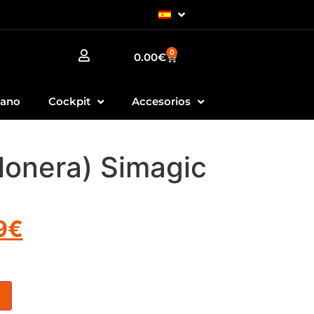
0
0.00
€
Mano
Cockpit
Accesorios
lonera) Simagic
9
€