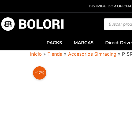
DISTRIBUIDOR OFICIAL
PACKS
MARCAS
Direct Drive
Inicio
»
Tienda
»
Accesorios Simracing
»
P-SR
-17%