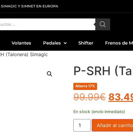
 SIMAGIC Y SIMNET EN EUROPA
Volantes
Pedales
Shifter
Frenos de 
H (Talonera) Simagic
P-SRH (Ta
Ahorra 17%
99.99
€
83.4
En stock (envío inmediato)
Añadir al carrito