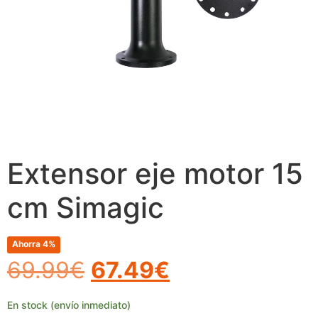
Extensor eje motor 15
cm Simagic
Ahorra 4%
69.99
€
67.49
€
En stock (envío inmediato)