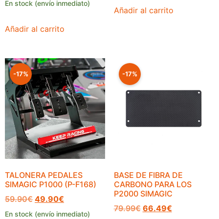
En stock (envío inmediato)
Añadir al carrito
Añadir al carrito
-17%
-17%
TALONERA PEDALES
BASE DE FIBRA DE
SIMAGIC P1000 (P-F168)
CARBONO PARA LOS
P2000 SIMAGIC
59.90
€
49.90
€
79.99
€
66.49
€
En stock (envío inmediato)